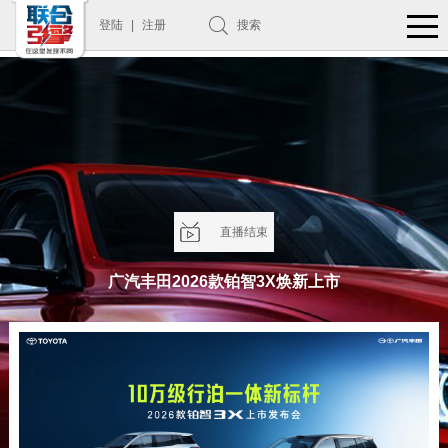
登陆
|
注册
搜索
直播结束
广汽丰田2026款铂智3X焕新上市