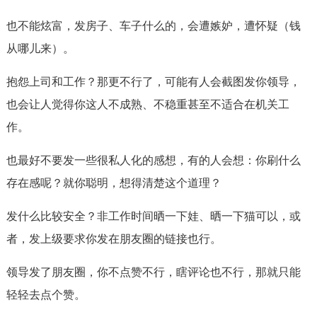
也不能炫富，发房子、车子什么的，会遭嫉妒，遭怀疑（钱
从哪儿来）。
抱怨上司和工作？那更不行了，可能有人会截图发你领导，
也会让人觉得你这人不成熟、不稳重甚至不适合在机关工
作。
也最好不要发一些很私人化的感想，有的人会想：你刷什么
存在感呢？就你聪明，想得清楚这个道理？
发什么比较安全？非工作时间晒一下娃、晒一下猫可以，或
者，发上级要求你发在朋友圈的链接也行。
领导发了朋友圈，你不点赞不行，瞎评论也不行，那就只能
轻轻去点个赞。