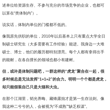
述单位给资源生存、不参与充分的市场竞争的企业，也都可
以算在“类体制内”）。
说实话，体制内单位的门槛都不低的。
像我原先供职的单位，2010年以后基本上只有重点大学全日
制硕士研究生（大多需要有工作经验）能进。我身边一大堆
硕士、博士，他们的履历都特别漂亮。每个人都有拿得出手
的能耐，在各自擅长的领域也都小有建树。
但，或许是体制问题吧，一群这样的“虎龙”聚合在一起，很
多时候总是无法发挥“1+1=2”的合力。明明一个个都是虎龙，
却只能假装自己只是大猫和大虫。
在那个江湖里，韬光养晦、藏锋露拙才是第一生存法则。像
我这种二兮兮的人，会被视为“不成熟”“缺乏权谋”。