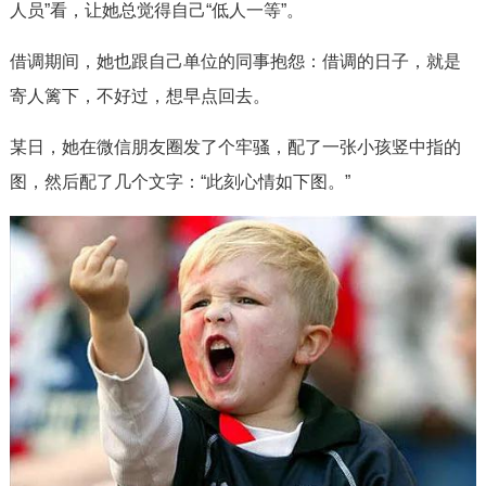
人员”看，让她总觉得自己“低人一等”。
借调期间，她也跟自己单位的同事抱怨：借调的日子，就是
寄人篱下，不好过，想早点回去。
某日，她在微信朋友圈发了个牢骚，配了一张小孩竖中指的
图，然后配了几个文字：“此刻心情如下图。”