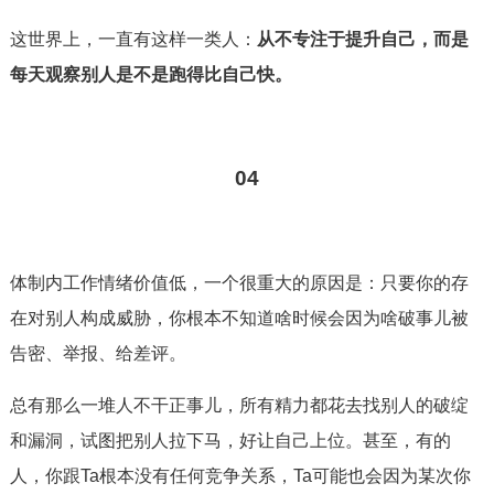
这世界上，一直有这样一类人：
从不专注于提升自己，而是
每天观察别人是不是跑得比自己快。
04
体制内工作情绪价值低，一个很重大的原因是：只要你的存
在对别人构成威胁，你根本不知道啥时候会因为啥破事儿被
告密、举报、给差评。
总有那么一堆人不干正事儿，所有精力都花去找别人的破绽
和漏洞，试图把别人拉下马，好让自己上位。甚至，有的
人，你跟Ta根本没有任何竞争关系，Ta可能也会因为某次你