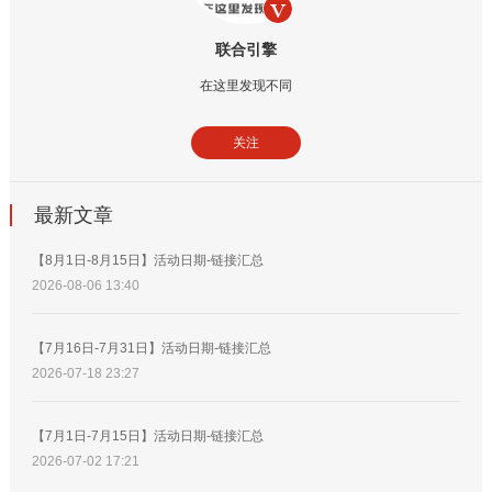
联合引擎
在这里发现不同
关注
最新文章
【8月1日-8月15日】活动日期-链接汇总
2026-08-06 13:40
【7月16日-7月31日】活动日期-链接汇总
2026-07-18 23:27
【7月1日-7月15日】活动日期-链接汇总
2026-07-02 17:21