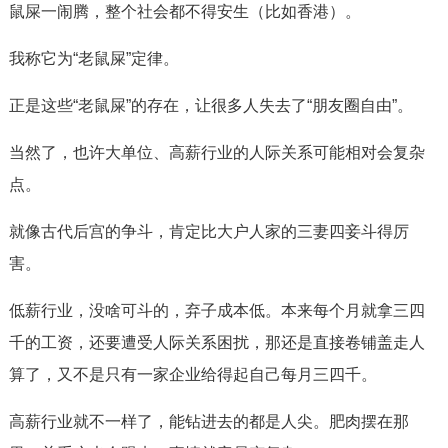
鼠屎一闹腾，整个社会都不得安生（比如香港）。
我称它为“老鼠屎”定律。
正是这些“老鼠屎”的存在，让很多人失去了“朋友圈自由”。
当然了，也许大单位、高薪行业的人际关系可能相对会复杂
点。
就像古代后宫的争斗，肯定比大户人家的三妻四妾斗得厉
害。
低薪行业，没啥可斗的，弃子成本低。本来每个月就拿三四
千的工资，还要遭受人际关系困扰，那还是直接卷铺盖走人
算了，又不是只有一家企业给得起自己每月三四千。
高薪行业就不一样了，能钻进去的都是人尖。肥肉摆在那