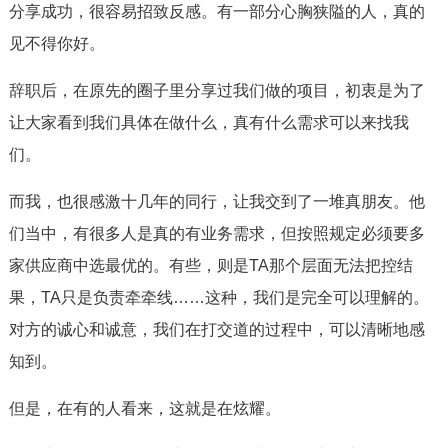
分享成功，很容易招致反感。有一部分心胸狭隘的人，真的
见不得你好。
辞职后，在原先的圈子里分享过我们做的项目，初衷是为了
让大家看到我们具体在做什么，真有什么需求可以来找我
们。
而我，也很感激十几年的同行，让我交到了一堆真朋友。他
们当中，有很多人是真的有业务需求，但按照规定必须要多
家供应商中选最优的。有些，则是TA那个层面无法把控结
果，TA只是负责牵牵线……这种，我们是完全可以理解的。
对方的诚心和诚意，我们在打交道的过程中，可以清晰地感
知到。
但是，在有的人看来，这就是在炫耀。