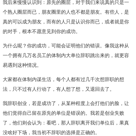
我后来慢慢认识到：原先的圈层，对于我们来说真的只是一
个熟人圈层而已，朋友圈里的人也不都是朋友。有些人，是
真的可以成为朋友，而有的人只是认识你而已，或者就是你
的对手，根本不愿意见到你的成功。
为什么呢？你的成功，可能会证明他们的错误。像我这种从
一个拥有几万名员工的体制内大单位辞职跳出来的，就更容
易遇到这种情况。
大家都在体制内谋生活，每个人都有过几千次想辞职的想
法，只不过有人行动了，有人想了想，又退回去了。
我辞职创业，若是成功了，从某种程度上会打他们的脸，让
他们觉得自己留在原先的单位是错误的。我若是创业失败
了，他们则会认为：看吧，那人辞职离开我们单位后，果真
没啥好下场，我当初不辞职的选择是正确的。