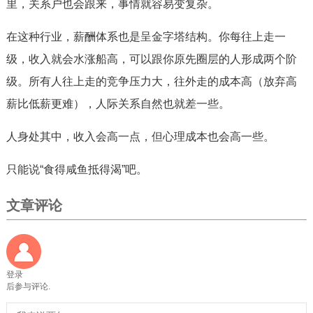
里，关系户也会跟来，事情就容易变复杂。
在这种行业，薪酬体系也是呈金字塔结构。你每往上走一
级，收入就会水涨船高，可以跟你原先圈层的人形成两个阶
级。所有人往上走的竞争压力大，往外走的成本高（放弃高
薪比低薪更难），人际关系自然也就差一些。
人身处其中，收入会高一点，但心理成本也会高一些。
只能说“食得咸鱼抵得渴”吧。
文章评论
登录
后参与评论.