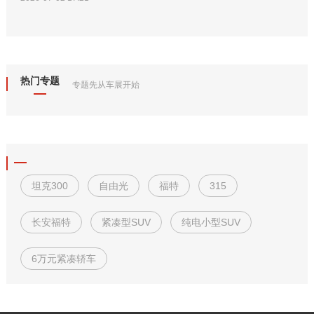
热门专题
专题先从车展开始
坦克300
自由光
福特
315
长安福特
紧凑型SUV
纯电小型SUV
6万元紧凑轿车