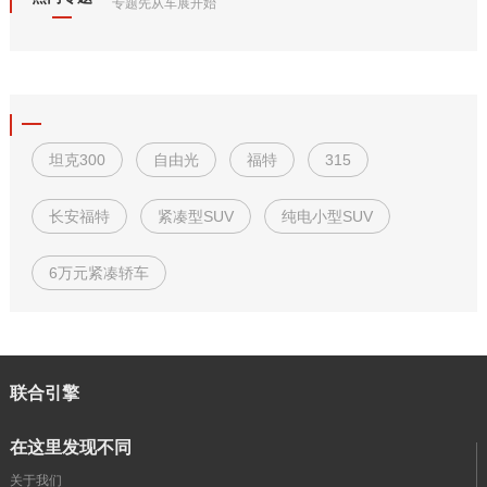
专题先从车展开始
坦克300
自由光
福特
315
长安福特
紧凑型SUV
纯电小型SUV
6万元紧凑轿车
联合引擎
在这里发现不同
关于我们