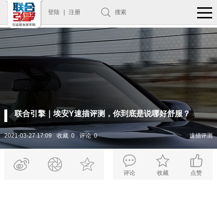
登陆
|
注册
搜索
联合引擎｜埃安Y速描评测，你到底是说哪好舒服？
2021-03-27 17:09
收藏 0
评论 0
速描评测
评论
收藏
点赞