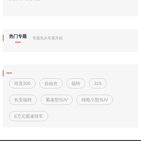
热门专题
专题先从车展开始
坦克300
自由光
福特
315
长安福特
紧凑型SUV
纯电小型SUV
6万元紧凑轿车