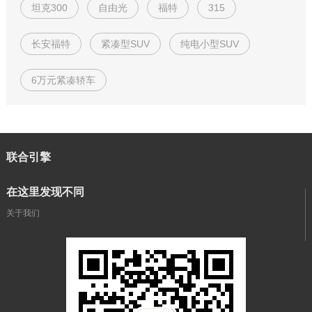
坦克300
自由光
福特
315
长安福特
紧凑型SUV
纯电小型SUV
6万元紧凑轿车
联合引擎
在这里发现不同
关于我们