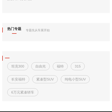
热门专题
专题先从车展开始
坦克300
自由光
福特
315
长安福特
紧凑型SUV
纯电小型SUV
6万元紧凑轿车