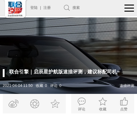
登陆
|
注册
搜索
联合引擎｜启辰星护航版速描评测，建议标配司机~
2021-04-04 11:50
收藏 0
评论 0
速描评测
评论
收藏
点赞