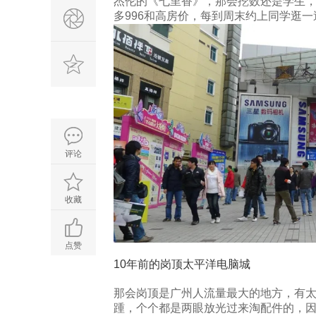
杰伦的《七里香》，那会挖数还是学生
多996和高房价，每到周末约上同学逛
评论
收藏
点赞
10年前的岗顶太平洋电脑城
那会岗顶是广州人流量最大的地方，有
踵，个个都是两眼放光过来淘配件的，