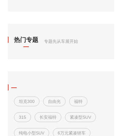
热门专题
专题先从车展开始
坦克300
自由光
福特
315
长安福特
紧凑型SUV
纯电小型SUV
6万元紧凑轿车