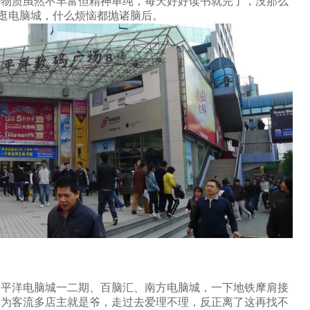
，物质虽然不丰富但精神单纯，每天好好读书就完了，没那么
一逛电脑城，什么烦恼都抛诸脑后。
太平洋电脑城一二期、百脑汇、南方电脑城，一下地铁摩肩接
因为客流多店主就是爷，走过去爱理不理，反正离了这再找不