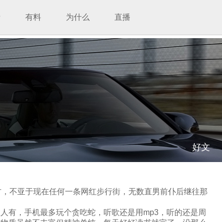
析
有料
为什么
直播
好文
方，不亚于现在任何一条网红步行街，无数直男前仆后继往那
人有，手机最多玩个贪吃蛇，听歌还是用mp3，听的还是周