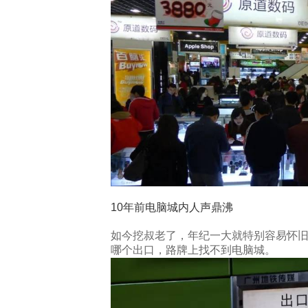
10年前电脑城内人声鼎沸
如今挖叔老了，年纪一大就特别容易怀
哪个出口，路牌上找不到电脑城。