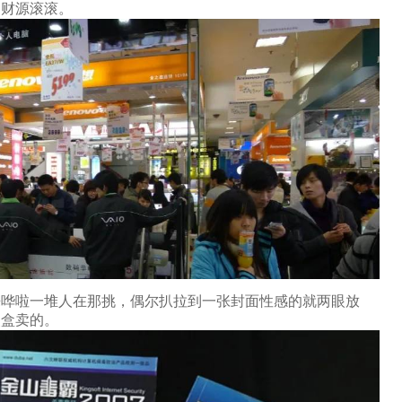
是财源滚滚。
来哗啦一堆人在那挑，偶尔扒拉到一张封面性感的就两眼放
装盒卖的。