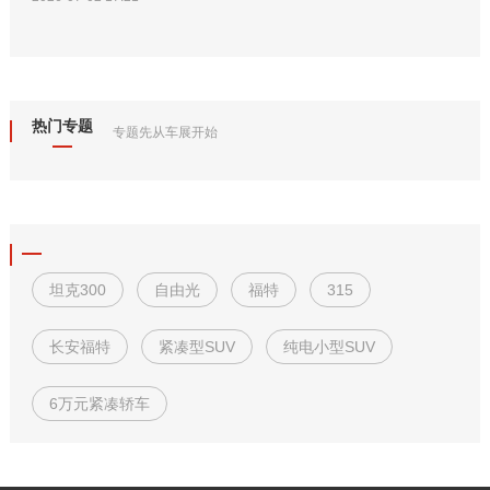
热门专题
专题先从车展开始
坦克300
自由光
福特
315
长安福特
紧凑型SUV
纯电小型SUV
6万元紧凑轿车