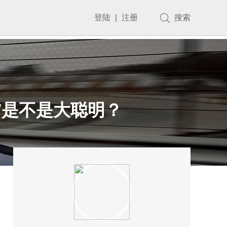
登陆
|
注册
搜索
V是不是大聪明？