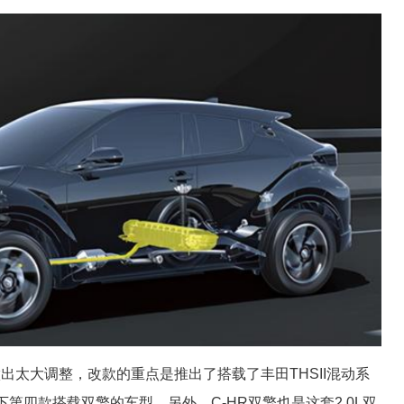
出太大调整，改款的重点是推出了搭载了丰田THSII混动系
下第四款搭载双擎的车型。另外，C-HR双擎也是这套2.0L双