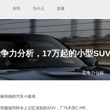
析
有料
为什么
直播
竞争力分析，17万起的小型SU
竞争力分析
边缘徘徊的汽车小媒体。
和颜值同样令人记忆深刻的SUV，广汽丰田C-HR。