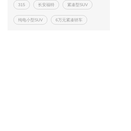
315
长安福特
紧凑型SUV
纯电小型SUV
6万元紧凑轿车