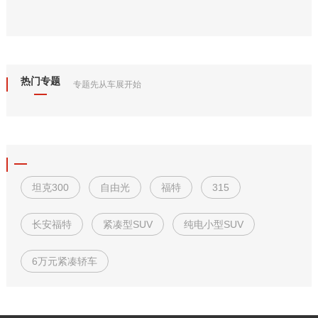
热门专题
专题先从车展开始
坦克300
自由光
福特
315
长安福特
紧凑型SUV
纯电小型SUV
6万元紧凑轿车