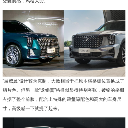
交叠质感，风格大变。
“展威翼”设计较为克制，大致相当于把原本横格栅位置换成了
鳞片色。但另一款“龙鳞翼”格栅就显得特别夸张，镀铬的格栅
占据了整个前脸，配合上特殊的碧玺绿配色和高大的车身尺
寸，高级感一下就提了起来。