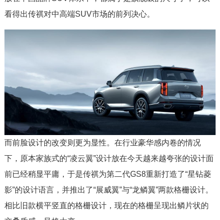
看得出传祺对中高端SUV市场的前列决心。
而前脸设计的改变则更为显性。在行业豪华感内卷的情况
下，原本家族式的“凌云翼”设计放在今天越来越夸张的设计面
前已经稍显平庸，于是传祺为第二代GS8重新打造了“星钻菱
影”的设计语言，并推出了“展威翼”与“龙鳞翼”两款格栅设计。
相比旧款横平竖直的格栅设计，现在的格栅呈现出鳞片状的