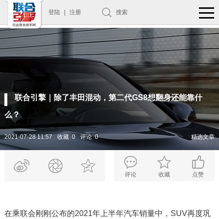
登陆
|
注册
搜索
联合引擎｜除了丰田混动，第二代GS8想翻身还能靠什
么？
2021-07-28 11:57
收藏 0
评论 0
精选文章
评论
收藏
点赞
在乘联会刚刚公布的2021年上半年汽车销量中，SUV再度巩