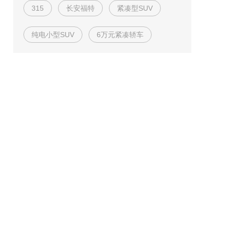
315
长安福特
紧凑型SUV
纯电小型SUV
6万元紧凑轿车