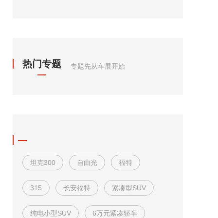
热门专题
专题先从车展开始
坦克300
自由光
福特
315
长安福特
紧凑型SUV
纯电小型SUV
6万元紧凑轿车