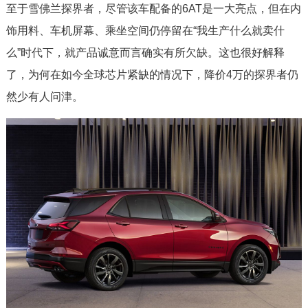
至于雪佛兰探界者，尽管该车配备的6AT是一大亮点，但在内
饰用料、车机屏幕、乘坐空间仍停留在“我生产什么就卖什
么”时代下，就产品诚意而言确实有所欠缺。这也很好解释
了，为何在如今全球芯片紧缺的情况下，降价4万的探界者仍
然少有人问津。