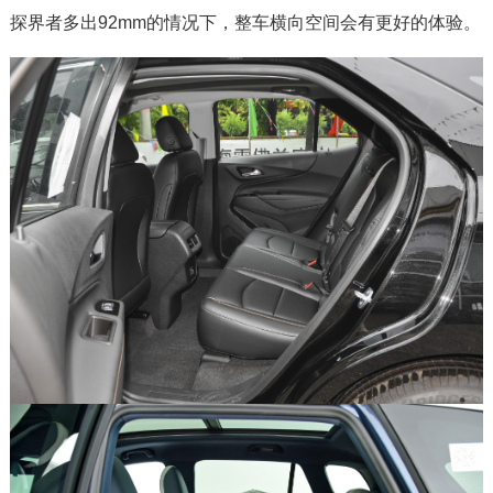
探界者多出92mm的情况下，整车横向空间会有更好的体验。