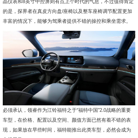
晶仪表和8英寸中控屏则有点上个时代的气息，不过值得肯定
的是，探界者在真皮方向盘/座椅以及整车座椅调节配置更加
丰富的情况下，能够为驾乘者提供不错的操控和乘坐需求。
必须承认，领睿作为江铃福特之于“福特中国”2.0战略的重要
车型，在价格、配置以及空间、颜值方面已然有着不错的表
现，如果放在早些时间，福特能推出此类车型，必然会成为