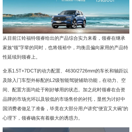
从目前江铃福特领睿给出的产品综合实力来看，领睿在继承
家族“领”字辈的同时，也将领裕中，均衡且偏向家用的产品特
性延续到领睿上。
全系1.5T+7DCT的动力配置、4630/2726mm的车长和轴距以
及除入门车型外标配的L2级智能驾驶辅助功能，在动力、空
间、配置方面均处于刚好够用的状态。加之此时领睿在合资
品牌的市场光环以及较低的市场售价的衬托，显然为讨好中
国消费者做足了准备，毕竟在大部分用户讲究“便宜又大碗”的
心理下，领睿确实有着极大的诱惑力。