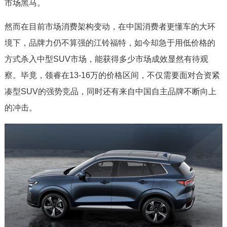
市场黑马。
然而在目前市场消费架构变动，在中国消费者更懂车的大环
境下，品牌力仍不算强的江铃福特，如今却急于用低价格的
方式杀入中型SUV市场，能获得多少市场成效显然有待观
察。毕竟，领睿在13-16万的价格区间，不仅需要面对合资紧
凑型SUV的强势竞品，同时还有来自中国自主品牌不断向上
的冲击。