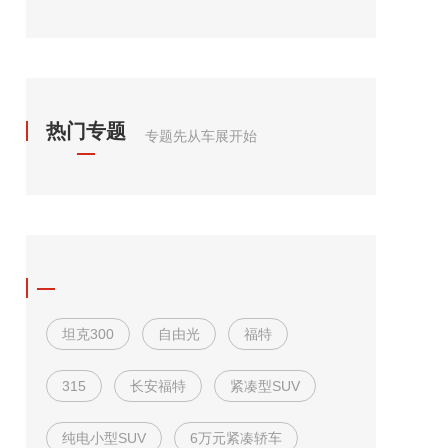
热门专题
专题先从车展开始
坦克300
自由光
福特
315
长安福特
紧凑型SUV
纯电小型SUV
6万元紧凑轿车