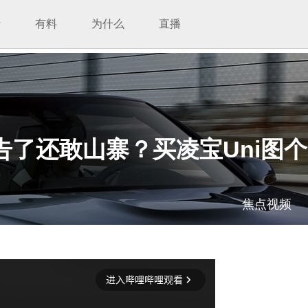
析
有料
为什么
直播
了还敢山寨？买凌宝Uni图
焦点视频