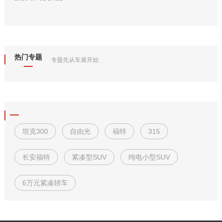
热门专题
专题先从车展开始
坦克300
自由光
福特
315
长安福特
紧凑型SUV
纯电小型SUV
6万元紧凑轿车