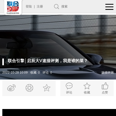
登陆
|
注册
搜索
联合引擎│启辰大V速描评测，我是谁的菜？
2022-10-28 10:09
收藏 0
评论 0
速描评测
评论
收藏
点赞