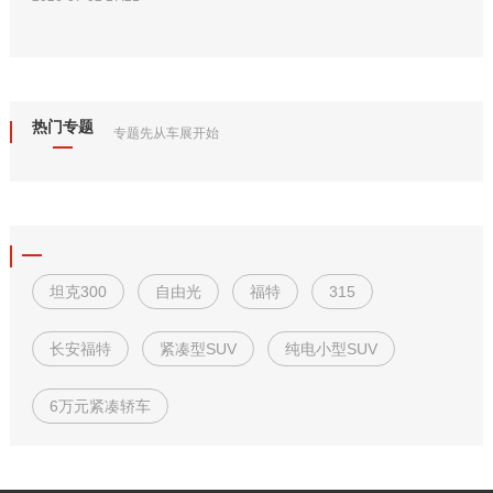
热门专题
专题先从车展开始
坦克300
自由光
福特
315
长安福特
紧凑型SUV
纯电小型SUV
6万元紧凑轿车