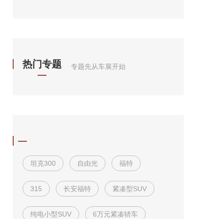
热门专题
专题先从车展开始
坦克300
自由光
福特
315
长安福特
紧凑型SUV
纯电小型SUV
6万元紧凑轿车