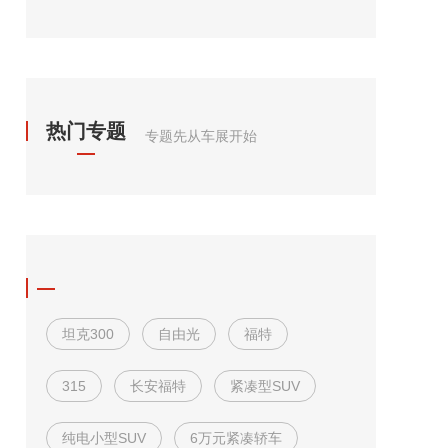
热门专题
专题先从车展开始
坦克300
自由光
福特
315
长安福特
紧凑型SUV
纯电小型SUV
6万元紧凑轿车