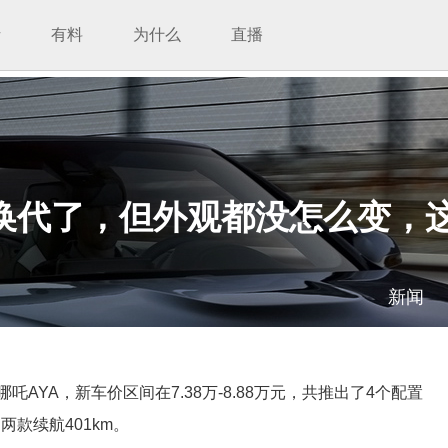
析
有料
为什么
直播
：换代了，但外观都没怎么变，
新闻
AYA，新车价区间在7.38万-8.88万元，共推出了4个配置
两款续航401km。