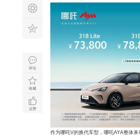
评论
收藏
点赞
作为哪吒V的换代车型，哪吒AYA整体