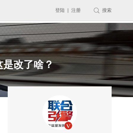
登陆
|
注册
搜索
这是改了啥？