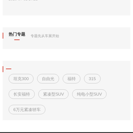
热门专题
专题先从车展开始
坦克300
自由光
福特
315
长安福特
紧凑型SUV
纯电小型SUV
6万元紧凑轿车