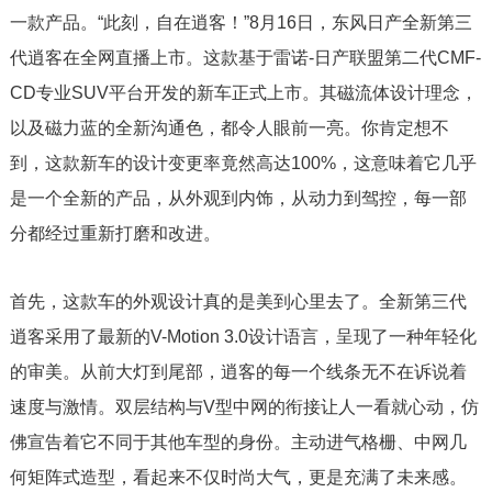
一款产品。“此刻，自在逍客！”8月16日，东风日产全新第三
代逍客在全网直播上市。这款基于雷诺-日产联盟第二代CMF-
CD专业SUV平台开发的新车正式上市。其磁流体设计理念，
以及磁力蓝的全新沟通色，都令人眼前一亮。你肯定想不
到，这款新车的设计变更率竟然高达100%，这意味着它几乎
是一个全新的产品，从外观到内饰，从动力到驾控，每一部
分都经过重新打磨和改进。
首先，这款车的外观设计真的是美到心里去了。全新第三代
逍客采用了最新的V-Motion 3.0设计语言，呈现了一种年轻化
的审美。从前大灯到尾部，逍客的每一个线条无不在诉说着
速度与激情。双层结构与V型中网的衔接让人一看就心动，仿
佛宣告着它不同于其他车型的身份。主动进气格栅、中网几
何矩阵式造型，看起来不仅时尚大气，更是充满了未来感。