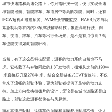
城市快速路和高速公路上，你只需轻按一键，便可实现全速
域智能巡航、智能跟车、车道居中等高阶功能。同时，还有
IFCW超视距碰撞预警、AVM全景智能监控、RAEB后方自动
紧急制动等在内的28项驾驶辅助科技，覆盖高速行驶、倒
车、变道、跟车、泊车等出行全场景。是不是有点惊喜？驾
车也能变得如此智能轻松。
当然，有了这么些科技配置，逍客的动力系统自然也不马
虎。它搭载了与奔驰同款的1.3T发动机，扭矩从之前的190牛
·米直接跃升至270牛·米。结合全新链条式CVT变速箱，不仅
带来了流畅的驾驶体验，更为驾驶者提供了足够的动力支
持。加上方向盘换挡拨片的设计，无论是在城市道路还是山
路上，驾驶这款逍客都像在与风起舞。
而在高速行驶时，这辆车的胎噪和风噪都控制得不错，让人