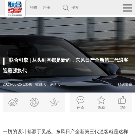
登陆
|
注册
搜索
联合引擎 | 从头到脚都是新的，东风日产全新第三代逍客
迎最强换代
2023-08-25 13:48
收藏 0
评论 0
精选文章
评论
收藏
点赞
一切的设计都源于灵感。东风日产全新第三代逍客就是这样