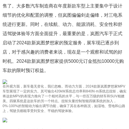
售了。大多数汽车制造商在年度新款车型上主要集中于设计
细节的优化和配置的调整，但岚图偏偏剑走偏锋，对三电系
统进行更新。同时，在续航、动力、能源消耗、安全性和舒
适驾驶体验等方面全面提升，最重要的是，岚图汽车于正式
启动了2024款新岚图梦想家的预定服务，展车现已逐步到
店，对于感兴趣的消费者来说，现在是一个观察和试驾的好
时机。2024款新岚图梦想家提供5000元订金抵扣10000元购
车款的限时预订权益。
在外观方面，新车毫无变化，我们忽略。而动力方面，2024款新岚图梦想家MPV
车型展现了一定的实力。其可输出420kW系统总功率和840N·m系统总扭矩，确实
将这款MPV的表现力推向了一个相对高的水平，与一些百万级的轿车和SUV相媲
美。四驱系统是这款车的另一个特点。扭矩矢量控制智能四驱系统的加入，
0%-100%的智能动力输出调节功能，确保了其在各种路况，如湿地、雪地和山路
上，驾驶员都能享受到安全、平稳的驾驶体验。