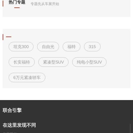
热门专题
专题先从车展开始
坦克300
自由光
福特
315
长安福特
紧凑型SUV
纯电小型SUV
6万元紧凑轿车
联合引擎
在这里发现不同