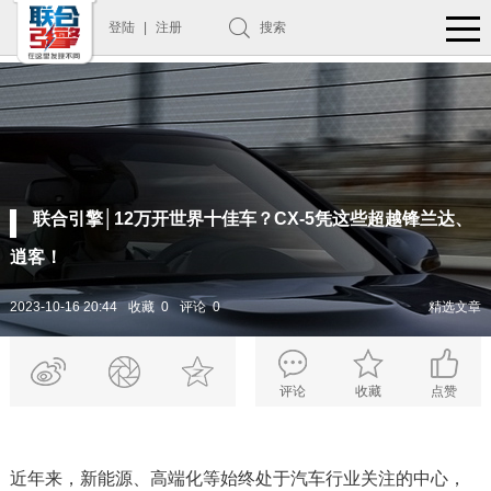
登陆
|
注册
搜索
联合引擎│12万开世界十佳车？CX-5凭这些超越锋兰达、
逍客！
2023-10-16 20:44
收藏 0
评论 0
精选文章
评论
收藏
点赞
近年来，新能源、高端化等始终处于汽车行业关注的中心，