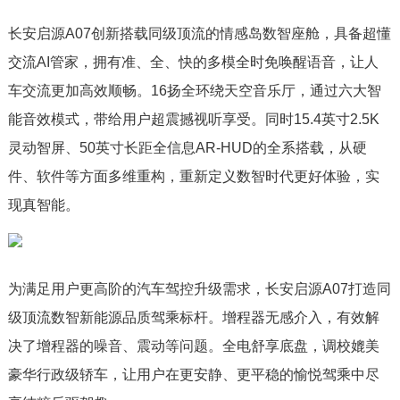
长安启源A07创新搭载同级顶流的情感岛数智座舱，具备超懂
交流AI管家，拥有准、全、快的多模全时免唤醒语音，让人
车交流更加高效顺畅。16扬全环绕天空音乐厅，通过六大智
能音效模式，带给用户超震撼视听享受。同时15.4英寸2.5K
灵动智屏、50英寸长距全信息AR-HUD的全系搭载，从硬
件、软件等方面多维重构，重新定义数智时代更好体验，实
现真智能。
为满足用户更高阶的汽车驾控升级需求，长安启源A07打造同
级顶流数智新能源品质驾乘标杆。增程器无感介入，有效解
决了增程器的噪音、震动等问题。全电舒享底盘，调校媲美
豪华行政级轿车，让用户在更安静、更平稳的愉悦驾乘中尽