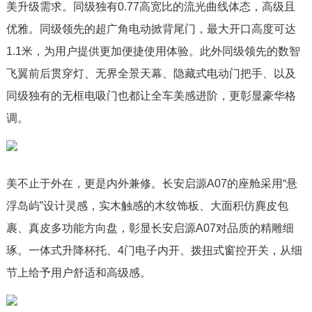
美升级需求。同级独有0.77高宽比的流光曲线体态，高级且
优雅。同级领先的超广角电动掀背尾门，最大开口高度可达
1.1米，为用户提供更加便捷使用体验。此外同级领先的数智
飞翼前后贯穿灯、无界全景天幕、隐藏式电动门把手、以及
同级独有的无框电吸门也都让全车美感进阶，更彰显豪华格
调。
美不止于外在，更是内外兼修。长安启源A07的座舱采用“悬
浮岛屿”设计灵感，实木触感的木纹饰板、大面积仿麂皮包
裹、真皮多功能方向盘，彰显长安启源A07对品质的精雕细
琢。一体式升降杯托、4门电子内开、拨扭式窗控开关，从细
节上给予用户舒适和高级感。