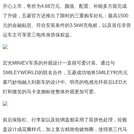
开心上市，售价为4.68万元。颜值、配置、补能多方面完成
了升级，五菱官方还推出了限时的三重购车好礼：最高1500
元的金融贴息、符合安装条件的3.5kW充电桩，以及首任非营
运车主可享受三电终身质保权益。
宏光MINIEV车系的外观设计一直很可爱讨喜。通过与
SMILEYWORLD的联名合作，五菱成功地将SMILEY时尚元
素巧妙地融入到新车的设计中。明亮的电感光环前后LED大
灯和微笑的马卡龙侧标使整体外观更加可爱。
前后保险杠、行李架以及轮辋盖都采用了双拼色处理，轮毂
盖设计成花瓣样式，加上复古精致电镀饰圈，使得第三代马