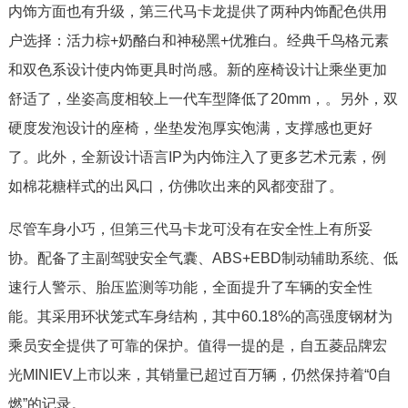
内饰方面也有升级，第三代马卡龙提供了两种内饰配色供用
户选择：活力棕+奶酪白和神秘黑+优雅白。经典千鸟格元素
和双色系设计使内饰更具时尚感。新的座椅设计让乘坐更加
舒适了，坐姿高度相较上一代车型降低了20mm，。另外，双
硬度发泡设计的座椅，坐垫发泡厚实饱满，支撑感也更好
了。此外，全新设计语言IP为内饰注入了更多艺术元素，例
如棉花糖样式的出风口，仿佛吹出来的风都变甜了。
尽管车身小巧，但第三代马卡龙可没有在安全性上有所妥
协。配备了主副驾驶安全气囊、ABS+EBD制动辅助系统、低
速行人警示、胎压监测等功能，全面提升了车辆的安全性
能。其采用环状笼式车身结构，其中60.18%的高强度钢材为
乘员安全提供了可靠的保护。值得一提的是，自五菱品牌宏
光MINIEV上市以来，其销量已超过百万辆，仍然保持着“0自
燃”的记录。