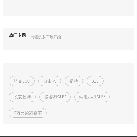
热门专题
专题先从车展开始
坦克300
自由光
福特
315
长安福特
紧凑型SUV
纯电小型SUV
6万元紧凑轿车