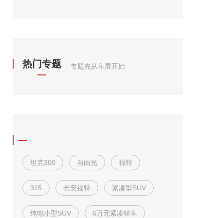
热门专题
专题先从车展开始
坦克300
自由光
福特
315
长安福特
紧凑型SUV
纯电小型SUV
6万元紧凑轿车