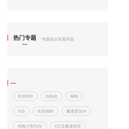
热门专题
专题先从车展开始
坦克300
自由光
福特
315
长安福特
紧凑型SUV
纯电小型SUV
6万元紧凑轿车