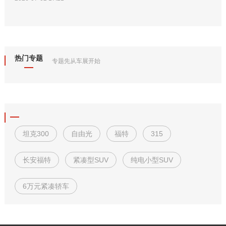
热门专题
专题先从车展开始
坦克300
自由光
福特
315
长安福特
紧凑型SUV
纯电小型SUV
6万元紧凑轿车