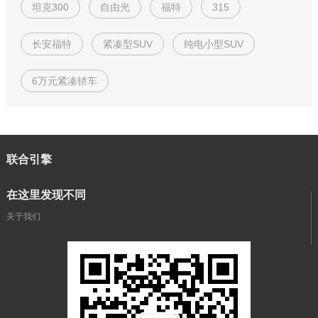
坦克300
自由光
福特
315
长安福特
紧凑型SUV
纯电小型SUV
6万元紧凑轿车
联合引擎
在这里发现不同
关于我们