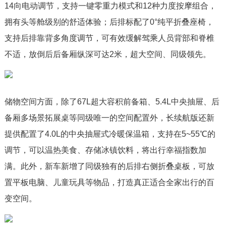
14向电动调节，支持一键零重力模式和12种力度按摩组合，
拥有头等舱级别的舒适体验；后排标配了0°纯平折叠座椅，
支持后排靠背多角度调节，可有效缓解驾乘人员背部和脊椎
不适，放倒后后备厢纵深可达2米，超大空间、同级领先。
储物空间方面，除了67L超大容积前备箱、5.4L中央抽屉、后
备厢多场景拓展桌等同级唯一的空间配置外，长续航版还新
提供配置了4.0L的中央抽屉式冷暖保温箱，支持在5~55℃的
调节，可以温热美食、存储冰镇饮料，将出行幸福指数加
满。此外，新车新增了同级独有的后排右侧折叠桌板，可放
置平板电脑、儿童玩具等物品，打造真正适合全家出行的百
变空间。