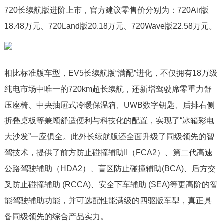
720长续航版进阶上市，官方建议零售价分别为：720Air版
18.48万元、720Land版20.18万元、720Wave版22.58万元。
相比标准版车型，EV5长续航版“满配”进化，不仅拥有18万级
纯电市场中唯一的720km超长续航，还新增驾驶席零重力舒
压座椅、中央抽屉式冷暖保温箱、UWB数字钥匙、后排右侧
折叠桌板等兼顾舒适便利与科技化的配置，实现了“冰箱彩电
大沙发”一应俱全。此外长续航版还全面升级了同级领先的智
驾技术，提供了前方防止碰撞辅助II（FCA2）、第二代高速
公路驾驶辅助（HDA2）、盲区防止碰撞辅助(BCA)、后方交
叉防止碰撞辅助 (RCCA)、安全下车辅助 (SEA)等更高阶的智
能驾驶辅助功能，并可选配性能满级的四驱版车型，真正具
备同级领先的综合产品实力。