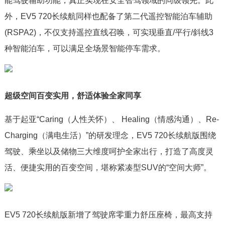
能驾驶辅助功能，真正实现在安全智驾领域的同级领先。此
外，EV5 720长续航同样也配备了第二代遥控智能泊车辅助
(RSPA2)，不仅支持遥控直线召唤，可实现垂直/平行/斜线3
种智能泊车，可以满足全场景智能停车需求。
超级空间百变实用，舒适体验全家同享
基于起亚“Caring（人性关怀）、 Healing（情感沟通）、Re-
Charging（满电生活）”的研发理念，EV5 720长续航版围绕
驾驶、乘坐以及储物三大维度呵护全家出行，打造了高度灵
活、便捷实用的百变空间，堪称紧凑型SUV的“空间大师”。
EV5 720长续航版新增了驾驶席零重力舒压座椅，最高支持