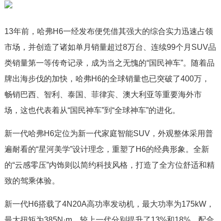
13年前，哈弗H6一经发布便凭借其强大的综合实力迅速占领
市场，并创造了诸如单月销量超过8万台、连续99个月SUV品
类销量第一等传奇记录，成为当之无愧的“国民神车”。随着品
牌出海步伐的加快，哈弗H6的全球销量也已突破了400万，
畅销巴西、智利、泰国、菲律宾、澳大利亚等重要海外市
场，这也代表着从“国民神车”到“全球神车”的进化。
新一代哈弗H6定位为新一代家庭智能SUV，外观整体采用普
遍耐看的“星河美学”设计理念，重塑了H6的经典形象。全新
的“云感零压”内饰则以简约科技风格，打造了全方位舒适和精
致的驾乘体验。
新一代H6搭载了4N20A高功率发动机，最大功率为175kW，
最大扭矩为385N·m，较上一代分别提升了13%和18%。配合