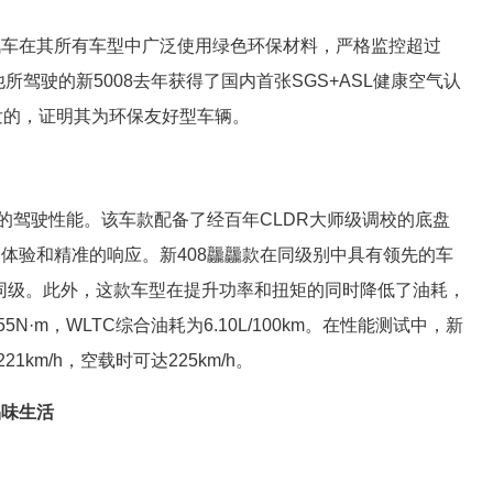
汽车在其所有车型中广泛使用绿色环保材料，严格监控超过
所驾驶的新5008去年获得了国内首张SGS+ASL健康空气认
发的，证明其为环保友好型车辆。
越的驾驶性能。该车款配备了经百年CLDR大师级调校的底盘
体验和精准的响应。新408龘龘款在同级别中具有领先的车
先同级。此外，这款车型在提升功率和扭矩的同时降低了油耗，
N·m，WLTC综合油耗为6.10L/100km。在性能测试中，新
km/h，空载时可达225km/h。
品味生活