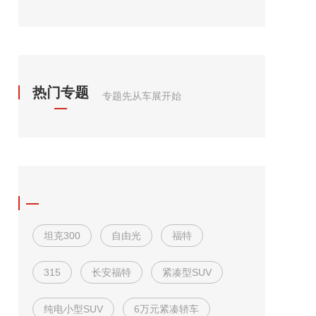
热门专题
专题先从车展开始
坦克300
自由光
福特
315
长安福特
紧凑型SUV
纯电小型SUV
6万元紧凑轿车