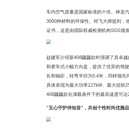
车内空气质量是国家标准的十倍。神龙
3000种材料的环保性。何飞大师提到，他
证书，这是由国际权威检测机构SGS颁
赵建军介绍新408龘龘款时强调了其卓
和赛车式小幅方向盘，提供了优异的驾驶
长和轴距，转弯半径为5.4米，同样领
具体表现为最大功率127kW、最大扭矩255
408龘龘款在满载条件下的最高速度可达221
“五心守护伴知音”，共创个性时尚优雅