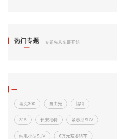
热门专题
专题先从车展开始
坦克300
自由光
福特
315
长安福特
紧凑型SUV
纯电小型SUV
6万元紧凑轿车