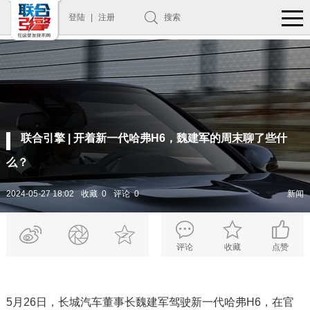
登陆
|
注册
搜索
联合引擎 | 开着新一代哈弗H6，魏建军的周末聊了些什
么？
2024-05-27 18:02
收藏 0
评论 0
新闻
评论
收藏
点赞
5月26日，长城汽车董事长魏建军驾驶新一代哈弗H6，在官