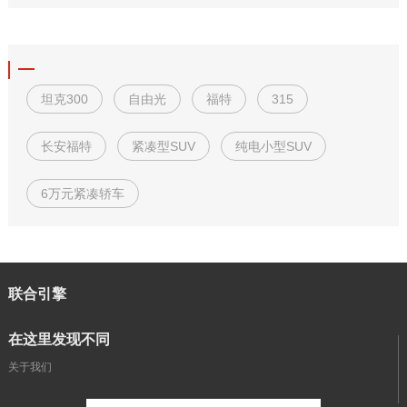
坦克300
自由光
福特
315
长安福特
紧凑型SUV
纯电小型SUV
6万元紧凑轿车
联合引擎
在这里发现不同
关于我们