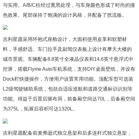
与实用。A/B/C柱经过熏黑处理，与车身颜色形成了时尚的撞
色效果。尾部保持了饱满的设计风格，并配备了扰流板。
吉利星愿采用环抱式座舱设计，大面积使用皮革和软塑材
料，手感舒适。车门拉手及副驾仪表板上设计有摩天大楼的
城市景观。车辆配备8.8英寸全液晶仪表和14.6英寸悬浮式中
控屏，搭载Flyme Auto车机系统，支持DIY桌面壁纸，并设有
Dock栏快捷操作，方便用户设置常用功能。顶配车型可选装
L2级驾驶辅助系统，包括自适应巡航和道路交通标识识别等
功能。得益于后置后驱布局，前备厢空间达70L，后备厢空间
为375L，拓展后容积可达1320L。
吉利星愿配备前麦弗逊式独立悬架和后多连杆式独立悬架，