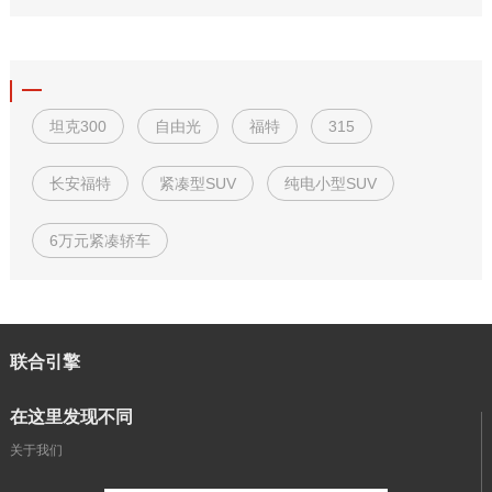
坦克300
自由光
福特
315
长安福特
紧凑型SUV
纯电小型SUV
6万元紧凑轿车
联合引擎
在这里发现不同
关于我们