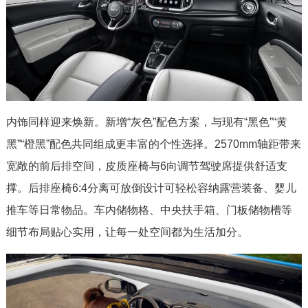
内饰同样迎来焕新。新增“灰色”配色方案，与现有“黑色”“黄
黑”“橙黑”配色共同组成更丰富的个性选择。2570mm轴距带来
宽敞的前后排空间，皮质座椅与6向调节驾驶席提供舒适支
撑。后排座椅6:4分离可放倒设计可轻松容纳露营装备、婴儿
推车等日常物品。车内储物格、中央扶手箱、门板储物槽等
细节布局贴心实用，让每一处空间都为生活加分。