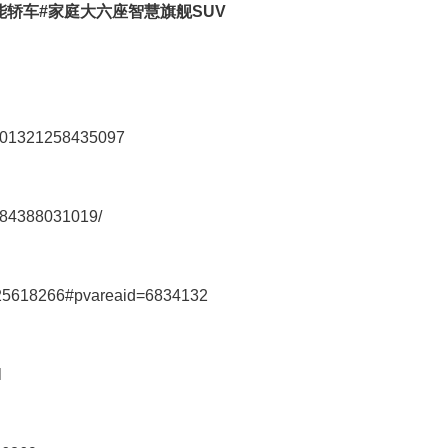
能轿车#家庭大六座智慧旗舰SUV
7201321258435097
1584388031019/
o/25618266#pvareaid=6834132
l