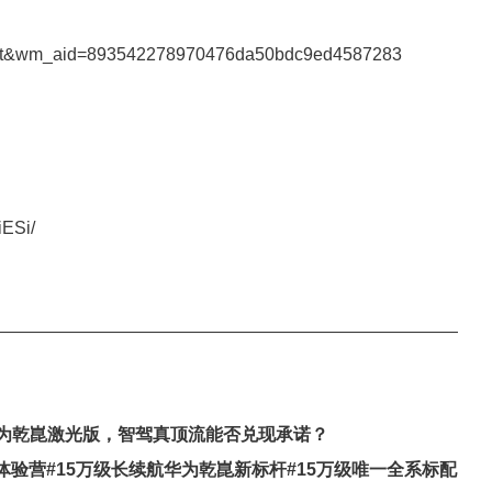
sskt&wm_aid=893542278970476da50bdc9ed4587283
iESi/
———————————————————————————
华为乾崑激光版，智驾真顶流能否兑现承诺？
体验营#15万级长续航华为乾崑新标杆#15万级唯一全系标配