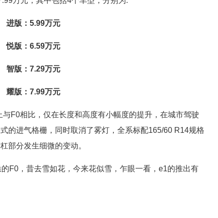
-7.99万元，其中包括4个车型，分别为:
进版：5.99万元
悦版：6.59万元
智版：7.29万元
耀版：7.99万元
寸上与F0相比，仅在长度和高度有小幅度的提升，在城市驾驶
的进气格栅，同时取消了雾灯，全系标配165/60 R14规格
后杠部分发生细微的变动。
悉的F0，昔去雪如花，今来花似雪，乍眼一看，e1的推出有