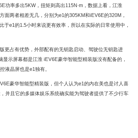
6E功率多出5KW，扭矩则高出115N·m，数据上看，江淮
面两者相差无几，分别为e1的305KM和iEV6E的320M，
，对比于e1的1.5小时来说更有效率，所以在实际的日常使用中，
1 耀版更占有优势，外部配有的无钥匙启动、驾驶位无钥匙进
显示屏幕都是江淮 iEV6E豪华智能型精装版没有配备的，
中控液晶屏也是e1独有。
V6E豪华智能型精装版，但个人认为e1的内在美也是讨人喜
能，并且它的多媒体娱乐系统确实能为驾驶者提供了不少行车