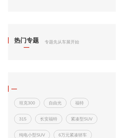
热门专题
专题先从车展开始
坦克300
自由光
福特
315
长安福特
紧凑型SUV
纯电小型SUV
6万元紧凑轿车