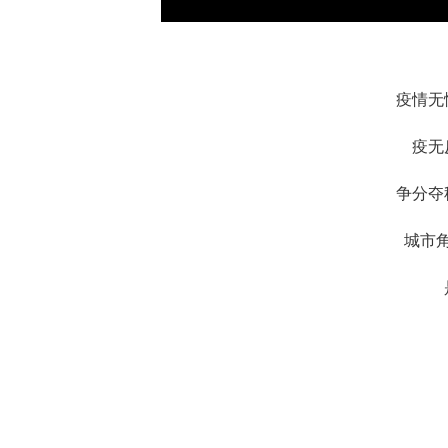
疫情无
疫无
争分夺
城市