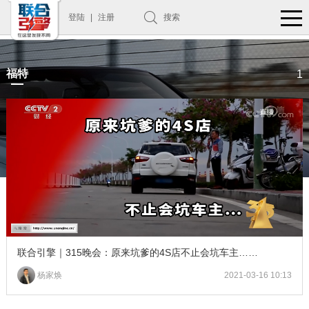
登陆
|
注册
搜索
福特
1
联合引擎｜315晚会：原来坑爹的4S店不止会坑车主……
杨家焕
2021-03-16 10:13