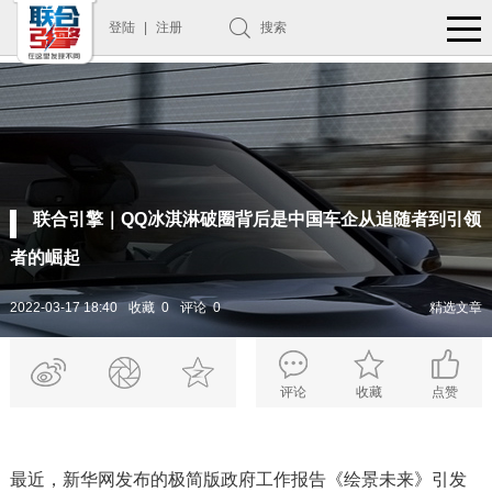
登陆
|
注册
搜索
联合引擎｜QQ冰淇淋破圈背后是中国车企从追随者到引领
者的崛起
2022-03-17 18:40
收藏 0
评论 0
精选文章
评论
收藏
点赞
最近，新华网发布的极简版政府工作报告《绘景未来》引发