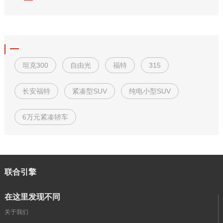
坦克300
自由光
福特
315
长安福特
紧凑型SUV
纯电小型SUV
6万元紧凑轿车
联合引擎
在这里发现不同
关于我们