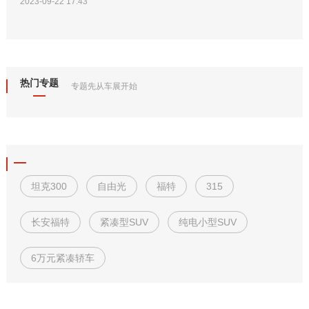
2023-09-22 17:43
热门专题
专题先从车展开始
坦克300
自由光
福特
315
长安福特
紧凑型SUV
纯电小型SUV
6万元紧凑轿车