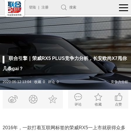
登陆
|
注册
搜索
联合引擎｜荣威RX5 PLUS竞争力分析，长安欧尚X7甩你
几条gai？
2020-06-12 13:04
收藏 0
评论 0
竞争力分析
评论
收藏
点赞
2016年，一款打着互联网标签的荣威RX5一上市就获得众多