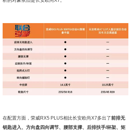
析的对象依旧是长安欧尚X7。
在配置方面，荣威RX5 PLUS相比长安欧尚X7多出了
前排无
钥匙进入、方向盘四向调节、腰部支撑、后排扶手/杯架、矩