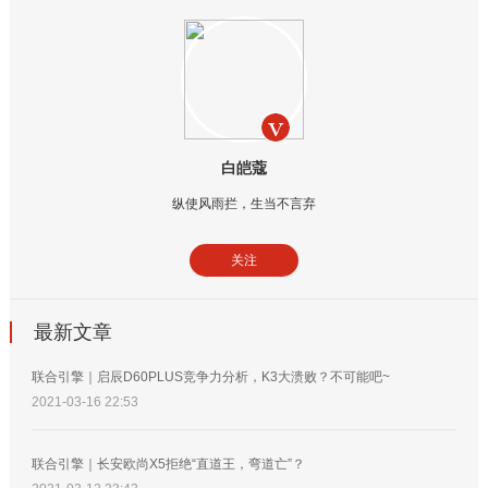
白皑蔻
纵使风雨拦，生当不言弃
关注
最新文章
联合引擎｜启辰D60PLUS竞争力分析，K3大溃败？不可能吧~
2021-03-16 22:53
联合引擎｜长安欧尚X5拒绝“直道王，弯道亡”？