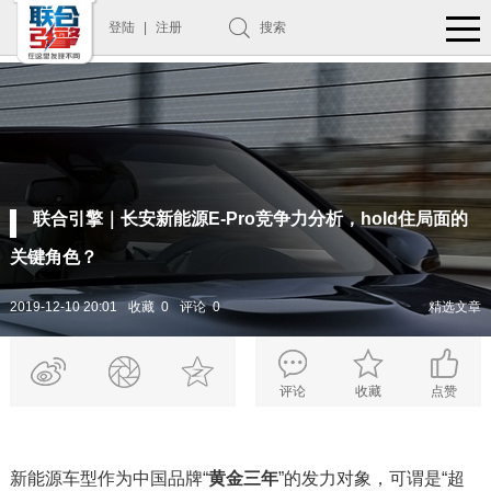
登陆
|
注册
搜索
联合引擎｜长安新能源E-Pro竞争力分析，hold住局面的
关键角色？
2019-12-10 20:01
收藏 0
评论 0
精选文章
评论
收藏
点赞
新能源车型作为中国品牌“
黄金三年
”的发力对象，可谓是“超